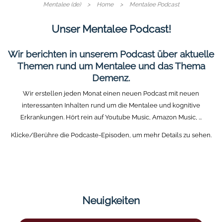
Mentalee (de)
Home
Mentalee Podcast
Unser Mentalee Podcast!
Wir berichten in unserem Podcast über aktuelle
Themen rund um Mentalee und das Thema
Demenz.
Wir erstellen jeden Monat einen neuen Podcast mit neuen
FOLGE 4
FOLGE 3
interessanten Inhalten rund um die Mentalee und kognitive
FOLGE 5
FOLGE 2
FOLGE 1
Erkrankungen. Hört rein auf Youtube Music, Amazon Music, ...
Spielerisch in ein gesünderes
Die Vision:
Das Team hinter Mentalee!
Erreichbar: Aber sicher!
Was ist Mentalee?
Klicke/Berühre die Podcaste-Episoden, um mehr Details zu sehen.
Prävention ohne Grenzen!
Leben!
Prävention auf die Ohren.
Prävention auf die Ohren.
Prävention auf die Ohren.
Prävention auf die Ohren.
Prävention auf die Ohren.
🎧 Amazon Music
🎧 Amazon Music
🎧 Amazon Music
🎧 Amazon Music
🎧 Amazon Music
Neuigkeiten
▶️ YouTube Music
▶️ YouTube Music
▶️ YouTube Music
▶️ YouTube Music
▶️ YouTube Music