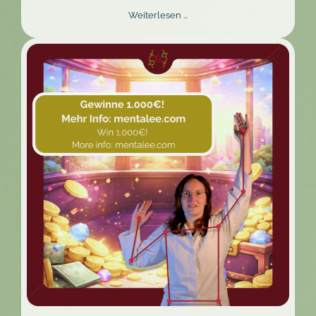
Neues
Weiterlesen …
Design,
besseres
Erlebnis:
Der
Mentalee
Website
Relaunch